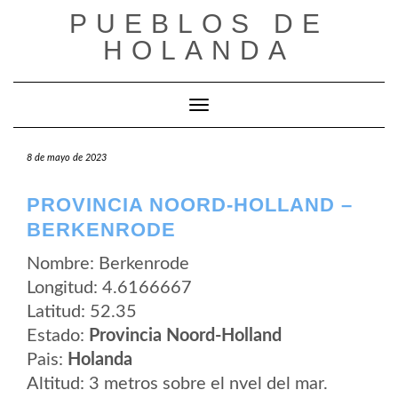
Saltar
PUEBLOS DE
al
contenido
HOLANDA
Cambiar modo de navegación
8 de mayo de 2023
PROVINCIA NOORD-HOLLAND –
BERKENRODE
Nombre: Berkenrode
Longitud: 4.6166667
Latitud: 52.35
Estado:
Provincia Noord-Holland
Pais:
Holanda
Altitud: 3 metros sobre el nvel del mar.