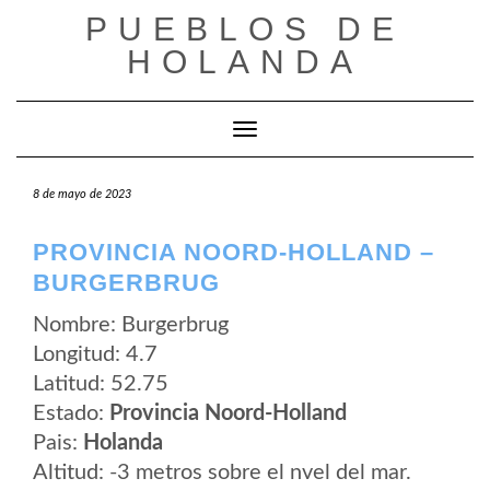
Saltar
PUEBLOS DE
al
contenido
HOLANDA
Cambiar modo de navegación
8 de mayo de 2023
PROVINCIA NOORD-HOLLAND –
BURGERBRUG
Nombre: Burgerbrug
Longitud: 4.7
Latitud: 52.75
Estado:
Provincia Noord-Holland
Pais:
Holanda
Altitud: -3 metros sobre el nvel del mar.