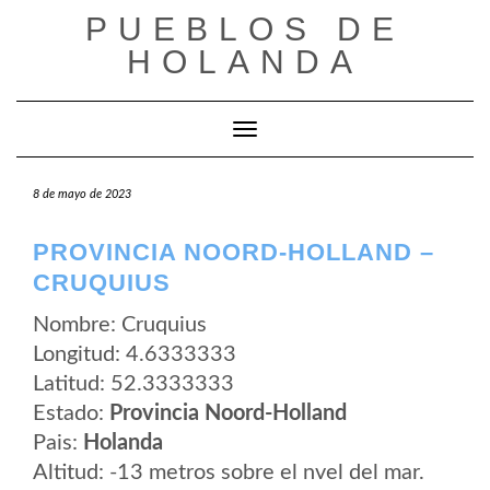
Saltar
PUEBLOS DE
al
contenido
HOLANDA
Cambiar modo de navegación
8 de mayo de 2023
PROVINCIA NOORD-HOLLAND –
CRUQUIUS
Nombre: Cruquius
Longitud: 4.6333333
Latitud: 52.3333333
Estado:
Provincia Noord-Holland
Pais:
Holanda
Altitud: -13 metros sobre el nvel del mar.