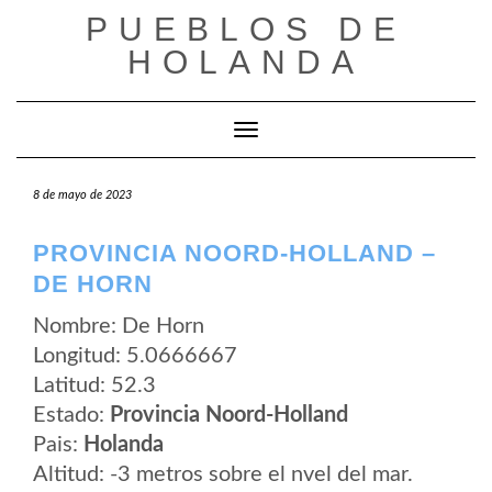
Saltar
PUEBLOS DE
al
contenido
HOLANDA
Cambiar modo de navegación
8 de mayo de 2023
PROVINCIA NOORD-HOLLAND –
DE HORN
Nombre: De Horn
Longitud: 5.0666667
Latitud: 52.3
Estado:
Provincia Noord-Holland
Pais:
Holanda
Altitud: -3 metros sobre el nvel del mar.