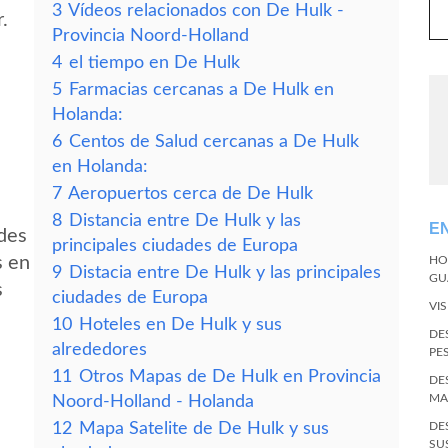
3
Vídeos relacionados con De Hulk -
.
Provincia Noord-Holland
4
el tiempo en De Hulk
5
Farmacias cercanas a De Hulk en
Holanda:
6
Centos de Salud cercanas a De Hulk
en Holanda:
7
Aeropuertos cerca de De Hulk
8
Distancia entre De Hulk y las
E
edes
principales ciudades de Europa
s en
HO
9
Distacia entre De Hulk y las principales
GU
s
ciudades de Europa
VI
10
Hoteles en De Hulk y sus
DE
alrededores
PE
11
Otros Mapas de De Hulk en Provincia
DE
MA
Noord-Holland - Holanda
12
Mapa Satelite de De Hulk y sus
DE
SU