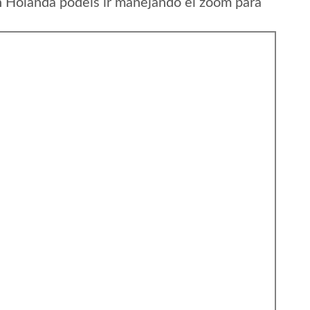
n Holanda podeis ir manejando el zoom para