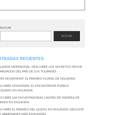
BUSCAR
BUSCAR
NTRADAS RECIENTES
LANDA MERIDIONAL: DESCUBRE LOS SECRETOS MEJOR
ARDADOS DEL PAÍS DE LOS TULIPANES
SITA KEUKENHOF, EL PARAÍSO FLORAL DE HOLANDA
SCUBRE VOLENDAM, EL ENCANTADOR PUEBLO
SQUERO EN HOLANDA
SCUBRE LAS ENCANTADORAS CASITAS DE MADERA DE
RKEN EN HOLANDA
SCUBRE EL PARAÍSO DEL QUESO EN HOLANDA: DEGUSTA
S VARIEDADES MÁS EXQUISITAS