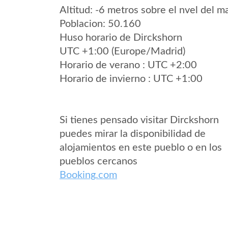
Altitud: -6 metros sobre el nvel del ma
Poblacion: 50.160
Huso horario de Dirckshorn
UTC +1:00 (Europe/Madrid)
Horario de verano : UTC +2:00
Horario de invierno : UTC +1:00
Si tienes pensado visitar Dirckshorn
puedes mirar la disponibilidad de
alojamientos en este pueblo o en los
pueblos cercanos
Booking.com