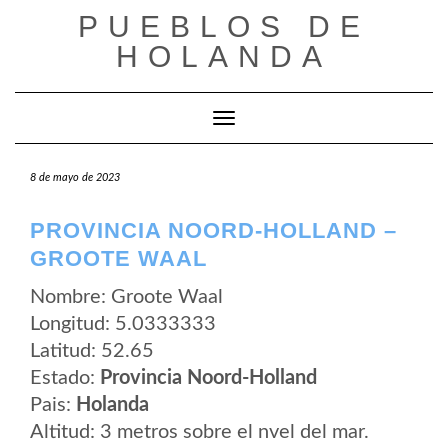
Saltar
PUEBLOS DE
al
contenido
HOLANDA
Cambiar modo de navegación
8 de mayo de 2023
PROVINCIA NOORD-HOLLAND –
GROOTE WAAL
Nombre: Groote Waal
Longitud: 5.0333333
Latitud: 52.65
Estado:
Provincia Noord-Holland
Pais:
Holanda
Altitud: 3 metros sobre el nvel del mar.