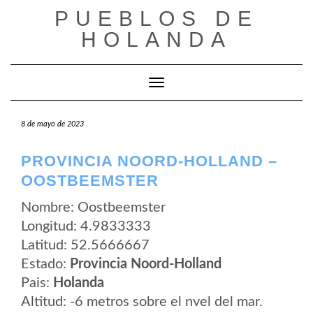
Saltar
PUEBLOS DE
al
contenido
HOLANDA
Cambiar modo de navegación
8 de mayo de 2023
PROVINCIA NOORD-HOLLAND –
OOSTBEEMSTER
Nombre: Oostbeemster
Longitud: 4.9833333
Latitud: 52.5666667
Estado:
Provincia Noord-Holland
Pais:
Holanda
Altitud: -6 metros sobre el nvel del mar.