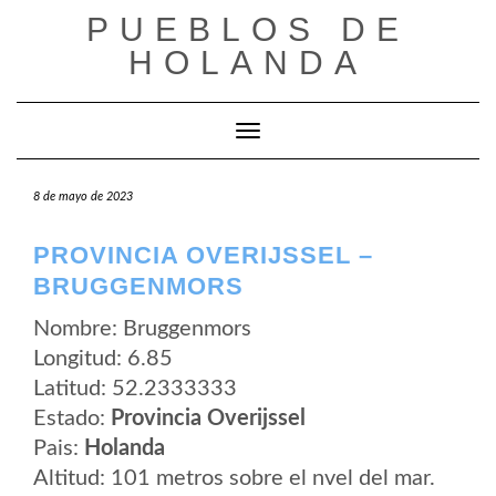
Saltar
PUEBLOS DE
al
contenido
HOLANDA
Cambiar modo de navegación
8 de mayo de 2023
PROVINCIA OVERIJSSEL –
BRUGGENMORS
Nombre: Bruggenmors
Longitud: 6.85
Latitud: 52.2333333
Estado:
Provincia Overijssel
Pais:
Holanda
Altitud: 101 metros sobre el nvel del mar.