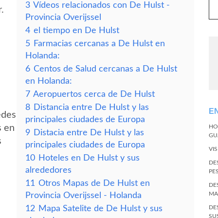
3
Vídeos relacionados con De Hulst -
.
Provincia Overijssel
4
el tiempo en De Hulst
5
Farmacias cercanas a De Hulst en
Holanda:
6
Centos de Salud cercanas a De Hulst
en Holanda:
7
Aeropuertos cerca de De Hulst
8
Distancia entre De Hulst y las
E
edes
principales ciudades de Europa
s en
HO
9
Distacia entre De Hulst y las
GU
s
principales ciudades de Europa
VI
10
Hoteles en De Hulst y sus
DE
alrededores
PE
11
Otros Mapas de De Hulst en
DE
MA
Provincia Overijssel - Holanda
12
Mapa Satelite de De Hulst y sus
DE
SU