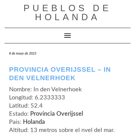
Saltar
PUEBLOS DE
al
contenido
HOLANDA
Cambiar modo de navegación
8 de mayo de 2023
PROVINCIA OVERIJSSEL – IN
DEN VELNERHOEK
Nombre: In den Velnerhoek
Longitud: 6.2333333
Latitud: 52.4
Estado:
Provincia Overijssel
Pais:
Holanda
Altitud: 13 metros sobre el nvel del mar.