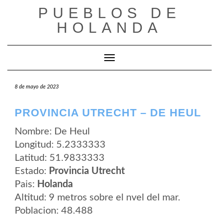
Saltar
PUEBLOS DE
al
contenido
HOLANDA
Cambiar modo de navegación
8 de mayo de 2023
PROVINCIA UTRECHT – DE HEUL
Nombre: De Heul
Longitud: 5.2333333
Latitud: 51.9833333
Estado:
Provincia Utrecht
Pais:
Holanda
Altitud: 9 metros sobre el nvel del mar.
Poblacion: 48.488