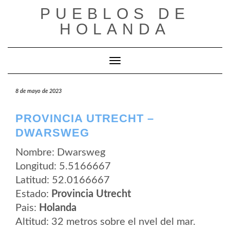
Saltar
PUEBLOS DE
al
contenido
HOLANDA
Cambiar modo de navegación
8 de mayo de 2023
PROVINCIA UTRECHT –
DWARSWEG
Nombre: Dwarsweg
Longitud: 5.5166667
Latitud: 52.0166667
Estado:
Provincia Utrecht
Pais:
Holanda
Altitud: 32 metros sobre el nvel del mar.