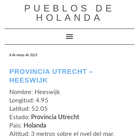
Saltar
PUEBLOS DE
al
contenido
HOLANDA
Cambiar modo de navegación
8 de mayo de 2023
PROVINCIA UTRECHT –
HEESWIJK
Nombre: Heeswijk
Longitud: 4.95
Latitud: 52.05
Estado:
Provincia Utrecht
Pais:
Holanda
Altitud: 3 metros sobre el nvel del mar.