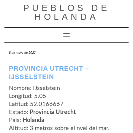
Saltar
PUEBLOS DE
al
contenido
HOLANDA
Cambiar modo de navegación
8 de mayo de 2023
PROVINCIA UTRECHT –
IJSSELSTEIN
Nombre: IJsselstein
Longitud: 5.05
Latitud: 52.0166667
Estado:
Provincia Utrecht
Pais:
Holanda
Altitud: 3 metros sobre el nvel del mar.