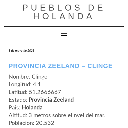
Saltar
PUEBLOS DE
al
contenido
HOLANDA
Cambiar modo de navegación
8 de mayo de 2023
PROVINCIA ZEELAND – CLINGE
Nombre: Clinge
Longitud: 4.1
Latitud: 51.2666667
Estado:
Provincia Zeeland
Pais:
Holanda
Altitud: 3 metros sobre el nvel del mar.
Poblacion: 20.532