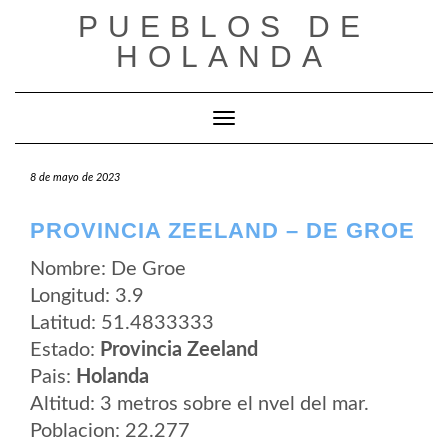
Saltar
PUEBLOS DE
al
contenido
HOLANDA
Cambiar modo de navegación
8 de mayo de 2023
PROVINCIA ZEELAND – DE GROE
Nombre: De Groe
Longitud: 3.9
Latitud: 51.4833333
Estado:
Provincia Zeeland
Pais:
Holanda
Altitud: 3 metros sobre el nvel del mar.
Poblacion: 22.277