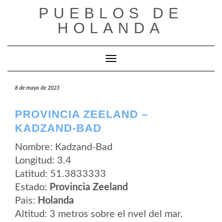
Saltar
PUEBLOS DE
al
contenido
HOLANDA
Cambiar modo de navegación
8 de mayo de 2023
PROVINCIA ZEELAND –
KADZAND-BAD
Nombre: Kadzand-Bad
Longitud: 3.4
Latitud: 51.3833333
Estado:
Provincia Zeeland
Pais:
Holanda
Altitud: 3 metros sobre el nvel del mar.