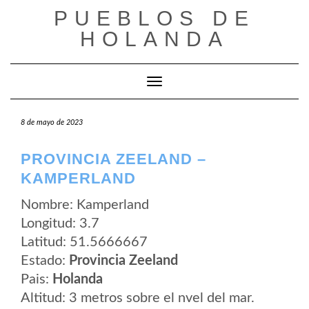
Saltar
PUEBLOS DE
al
contenido
HOLANDA
Cambiar modo de navegación
8 de mayo de 2023
PROVINCIA ZEELAND –
KAMPERLAND
Nombre: Kamperland
Longitud: 3.7
Latitud: 51.5666667
Estado:
Provincia Zeeland
Pais:
Holanda
Altitud: 3 metros sobre el nvel del mar.