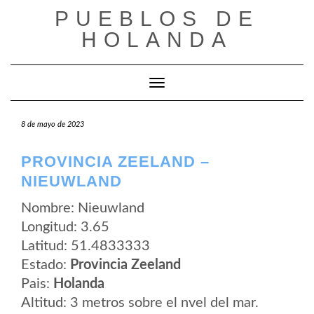
Saltar
PUEBLOS DE
al
contenido
HOLANDA
Cambiar modo de navegación
8 de mayo de 2023
PROVINCIA ZEELAND –
NIEUWLAND
Nombre: Nieuwland
Longitud: 3.65
Latitud: 51.4833333
Estado:
Provincia Zeeland
Pais:
Holanda
Altitud: 3 metros sobre el nvel del mar.