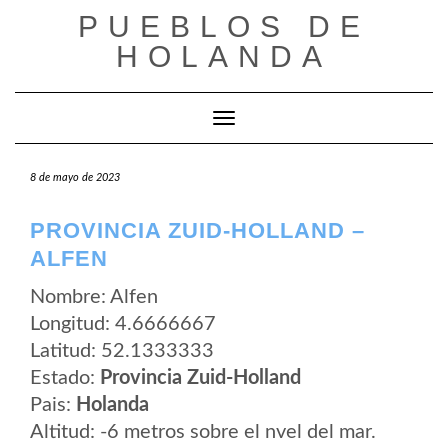
Saltar
PUEBLOS DE
al
contenido
HOLANDA
Cambiar modo de navegación
8 de mayo de 2023
PROVINCIA ZUID-HOLLAND –
ALFEN
Nombre: Alfen
Longitud: 4.6666667
Latitud: 52.1333333
Estado:
Provincia Zuid-Holland
Pais:
Holanda
Altitud: -6 metros sobre el nvel del mar.