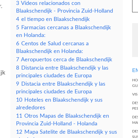
3
Vídeos relacionados con
.
Blaakschendijk - Provincia Zuid-Holland
4
el tiempo en Blaakschendijk
5
Farmacias cercanas a Blaakschendijk
en Holanda:
6
Centos de Salud cercanas a
Blaakschendijk en Holanda:
7
Aeropuertos cerca de Blaakschendijk
8
Distancia entre Blaakschendijk y las
E
jk
principales ciudades de Europa
HO
9
Distacia entre Blaakschendijk y las
GU
principales ciudades de Europa
VI
10
Hoteles en Blaakschendijk y sus
DE
alrededores
PE
11
Otros Mapas de Blaakschendijk en
DE
MA
Provincia Zuid-Holland - Holanda
12
Mapa Satelite de Blaakschendijk y sus
DE
SU