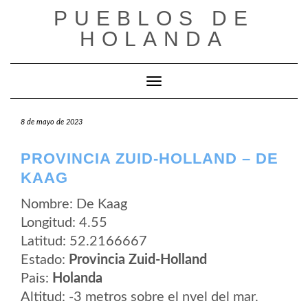
Saltar
PUEBLOS DE
al
contenido
HOLANDA
Cambiar modo de navegación
8 de mayo de 2023
PROVINCIA ZUID-HOLLAND – DE
KAAG
Nombre: De Kaag
Longitud: 4.55
Latitud: 52.2166667
Estado:
Provincia Zuid-Holland
Pais:
Holanda
Altitud: -3 metros sobre el nvel del mar.