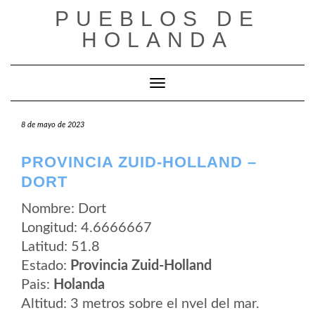
Saltar
PUEBLOS DE
al
contenido
HOLANDA
Cambiar modo de navegación
8 de mayo de 2023
PROVINCIA ZUID-HOLLAND –
DORT
Nombre: Dort
Longitud: 4.6666667
Latitud: 51.8
Estado:
Provincia Zuid-Holland
Pais:
Holanda
Altitud: 3 metros sobre el nvel del mar.