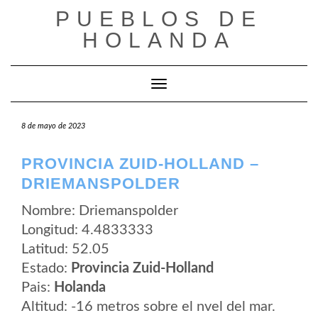
Saltar
PUEBLOS DE
al
contenido
HOLANDA
Cambiar modo de navegación
8 de mayo de 2023
PROVINCIA ZUID-HOLLAND –
DRIEMANSPOLDER
Nombre: Driemanspolder
Longitud: 4.4833333
Latitud: 52.05
Estado:
Provincia Zuid-Holland
Pais:
Holanda
Altitud: -16 metros sobre el nvel del mar.