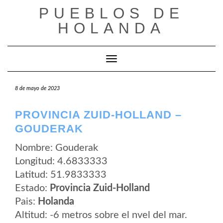
Saltar
PUEBLOS DE
al
contenido
HOLANDA
Cambiar modo de navegación
8 de mayo de 2023
PROVINCIA ZUID-HOLLAND –
GOUDERAK
Nombre: Gouderak
Longitud: 4.6833333
Latitud: 51.9833333
Estado:
Provincia Zuid-Holland
Pais:
Holanda
Altitud: -6 metros sobre el nvel del mar.